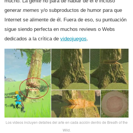
mucho. La gente no para de hablar de él e incluso
generar
memes
y/o subproductos de humor para que
Internet se alimente de él. Fuera de eso, su puntuación
sigue siendo perfecta en muchos reviews o Webs
dedicados a la crí­tica de
videojuegos
.
Los videos incluyen detalles del arte en cada acción dentro de Breath of the
Wild.