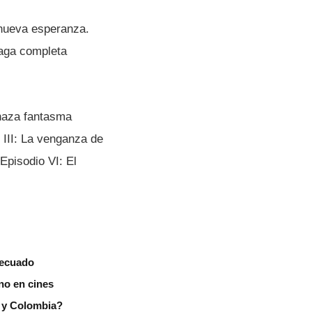
a nueva esperanza.
saga completa
enaza fantasma
 III: La venganza de
Episodio VI: El
decuado
no en cines
r y Colombia?