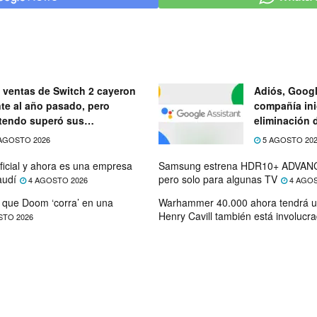
 ventas de Switch 2 cayeron
Adiós, Googl
nte al año pasado, pero
compañía ini
tendo superó sus
eliminación 
ectativas
próximo mes
AGOSTO 2026
5 AGOSTO 20
ficial y ahora es una empresa
Samsung estrena HDR10+ ADVANC
audí
pero solo para algunas TV
4 AGOSTO 2026
4 AGOS
que Doom ‘corra’ en una
Warhammer 40.000 ahora tendrá u
Henry Cavill también está involucr
STO 2026