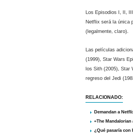
Los Episodios I, II, 
Netflix será la única
(legalmente, claro).
Las pelí­culas adicio
(1999), Star Wars Epi
los Sith (2005), Star
regreso del Jedi (198
RELACIONADO:
Demandan a Netflix
«The Mandalorian a
¿Qué pasaría con l