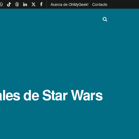
Acerca de OhMyGeek!
Contacto
ales de Star Wars