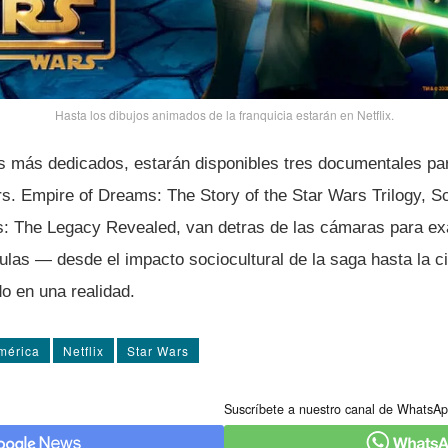
Hasta los dibujos animados de la franquicia estarán en Netflix.
os más dedicados, estarán disponibles tres documentales pa
s. Empire of Dreams: The Story of the Star Wars Trilogy, S
: The Legacy Revealed, van detras de las cámaras para ex
culas — desde el impacto sociocultural de la saga hasta la c
o en una realidad.
mérica
Netflix
Star Wars
Suscríbete a nuestro canal de WhatsAp