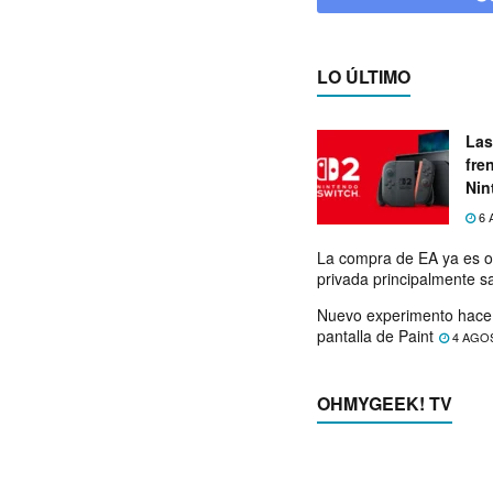
LO ÚLTIMO
Las
fre
Nin
exp
6 
La compra de EA ya es o
privada principalmente s
Nuevo experimento hace 
pantalla de Paint
4 AGO
OHMYGEEK! TV