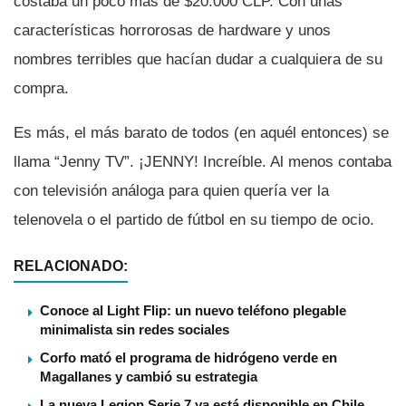
costaba un poco más de $20.000 CLP. Con unas
caracterí­sticas horrorosas de hardware y unos
nombres terribles que hací­an dudar a cualquiera de su
compra.
Es más, el más barato de todos (en aquél entonces) se
llama “Jenny TV”. ¡JENNY! Increí­ble. Al menos contaba
con televisión análoga para quien querí­a ver la
telenovela o el partido de fútbol en su tiempo de ocio.
RELACIONADO:
Conoce al Light Flip: un nuevo teléfono plegable
minimalista sin redes sociales
Corfo mató el programa de hidrógeno verde en
Magallanes y cambió su estrategia
La nueva Legion Serie 7 ya está disponible en Chile