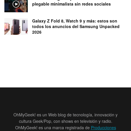
plegable minimalista sin redes sociales
Galaxy Z Fold 8, Watch 9 y más: estos son
todos los anuncios del Samsung Unpacked
2026
OhMyGeek! es un Web blog de tecnología, innovación y
cultura Geek/Pop, con shows en televisión y radio.
OhMyGeek! es una marca registrada de
Producciones