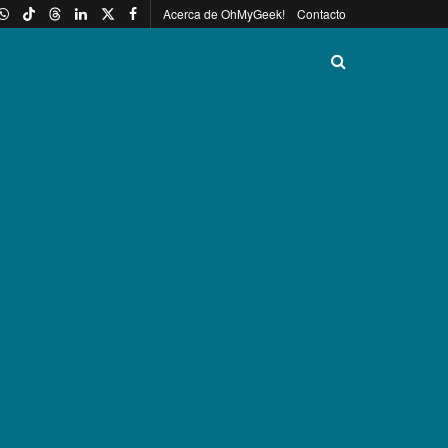
Acerca de OhMyGeek!
Contacto