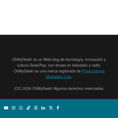
OhMyGeek! es un Web blog de tecnología, innovación y
cultura Geek/Pop, con shows en televisión y radio.
OhMyGeek! es una marca registrada de
Producciones
Medialabs Ltda
.
(CC) 2026 OhMyGeek! Algunos derechos reservados.