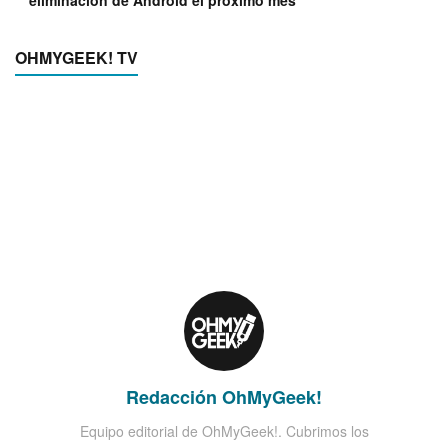
eliminación de Android el próximo mes
OHMYGEEK! TV
Redacción OhMyGeek!
Equipo editorial de OhMyGeek!. Cubrimos los