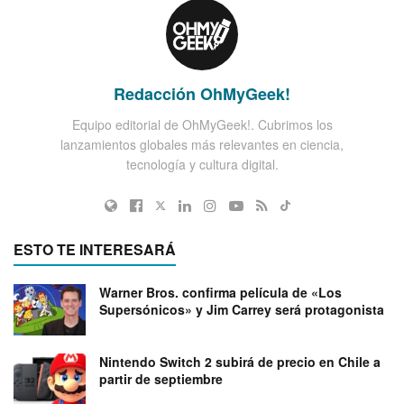
Redacción OhMyGeek!
Equipo editorial de OhMyGeek!. Cubrimos los
lanzamientos globales más relevantes en ciencia,
tecnología y cultura digital.
ESTO TE INTERESARÁ
Warner Bros. confirma película de «Los
Supersónicos» y Jim Carrey será protagonista
Nintendo Switch 2 subirá de precio en Chile a
partir de septiembre