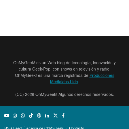
OhMyGeek! es un Web blog de tecnología, innovación y
cultura Geek/Pop, con shows en televisión y radio.
OhMyGeek! es una marca registrada de
Producciones
Medialabs Ltda
.
(CC) 2026 OhMyGeek! Algunos derechos reservados.
RSS Feed
Acerca de OhMyGeek!
Contacto