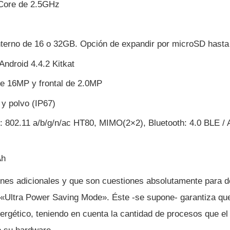
Core de 2.5GHz
terno de 16 o 32GB. Opción de expandir por microSD hast
Android 4.4.2 Kitkat
de 16MP y frontal de 2.0MP
 y polvo (IP67)
i: 802.11 a/b/g/n/ac HT80, MIMO(2×2), Bluetooth: 4.0 BLE 
Ah
ones adicionales y que son cuestiones absolutamente para d
a «Ultra Power Saving Mode». Éste -se supone- garantiza qu
ergético, teniendo en cuenta la cantidad de procesos que el