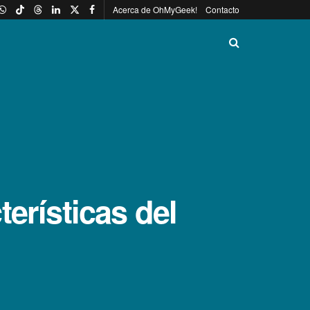
Acerca de OhMyGeek!
Contacto
erí­sticas del