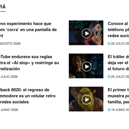
RÁ
vo experimento hace que
Conoce al 
m ‘corra’ en una pantalla de
teléfono p
nt
redes soci
AGOSTO 2026
22 JULIO 2
Tube endurece sus reglas
El tráiler
tra el «AI slop» y restringe su
deja ver e
etización
el futuro 
 JULIO 2026
20 JULIO 2
lback 8020: el regreso de
El primer t
modore es un celular retro
muestra po
 redes sociales
familia, p
 JUNIO 2026
16 JUNIO 2