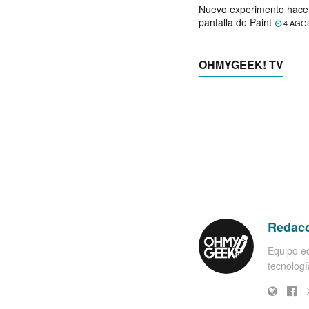
Nuevo experimento hace 
pantalla de Paint
4 AGO
OHMYGEEK! TV
Redac
Equipo ed
tecnología