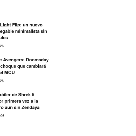
Light Flip: un nuevo
legable minimalista sin
ales
026
 de Avengers: Doomsday
l choque que cambiará
del MCU
026
ráiler de Shrek 5
r primera vez a la
ero aun sin Zendaya
026