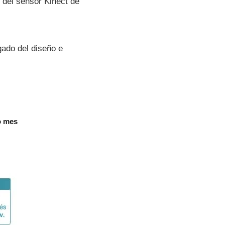
 del sensor Kinect de
gado del diseño e
o mes