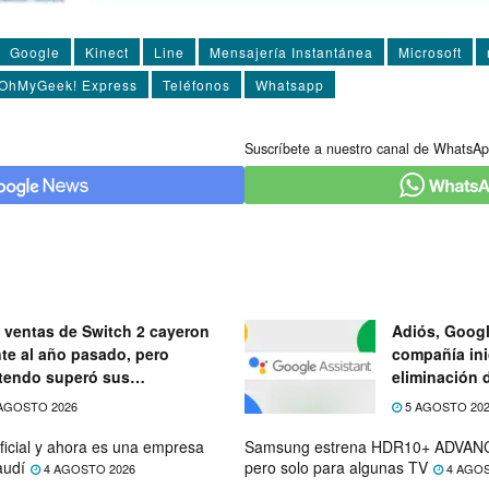
Google
Kinect
Line
Mensajería Instantánea
Microsoft
OhMyGeek! Express
Teléfonos
Whatsapp
Suscríbete a nuestro canal de WhatsAp
 ventas de Switch 2 cayeron
Adiós, Googl
nte al año pasado, pero
compañía ini
tendo superó sus
eliminación 
ectativas
próximo mes
AGOSTO 2026
5 AGOSTO 20
ficial y ahora es una empresa
Samsung estrena HDR10+ ADVANC
audí
pero solo para algunas TV
4 AGOSTO 2026
4 AGOS