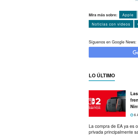
Mira más sobre:
Apple
Noticias con videos
Síguenos en Google News:
LO ÚLTIMO
Las
fre
Nin
exp
6 
La compra de EA ya es o
privada principalmente s