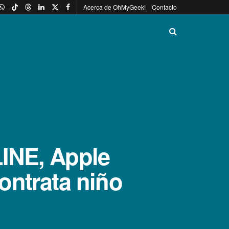
Acerca de OhMyGeek!
Contacto
INE, Apple
ontrata niño