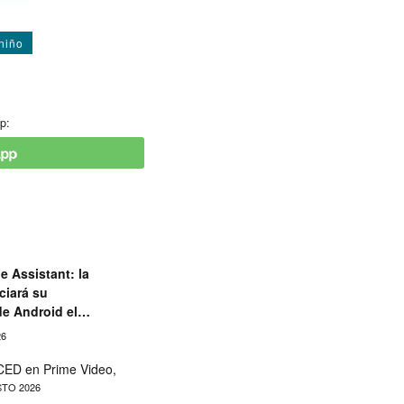
niño
p:
e Assistant: la
ciará su
de Android el
26
ED en Prime Video,
TO 2026