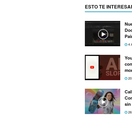
ESTO TE INTERESA
Nue
Doo
Pai
4 
You
con
mon
20
Cal
Com
sin
26