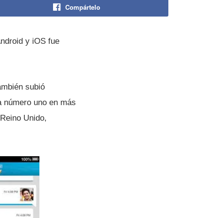
Compártelo
ndroid y iOS fue
ambién subió
ita número uno en más
 Reino Unido,