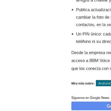
amigos a chatear j
Publica actualizac
cambiar la foto de 
contactos, en la s
Un PIN único: cad
teléfono ni su dir
Desde la empresa rec
acceso a BBM Voice y
que los conecta con 
Mira más sobre:
Android
Síguenos en Google News: