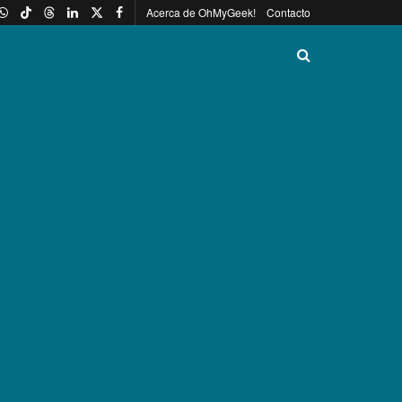
Acerca de OhMyGeek!
Contacto