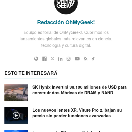
Redacción OhMyGeek!
Equipo editorial de OhMyGeek!. Cubrimos los
lanzamientos globales más relevantes en ciencia,
tecnología y cultura digital.
ESTO TE INTERESARÁ
SK Hynix invertirá 38.100 millones de USD para
construir dos fábricas de DRAM y NAND
Los nuevos lentes XR, Viture Pro 2, bajan su
precio sin perder funciones avanzadas