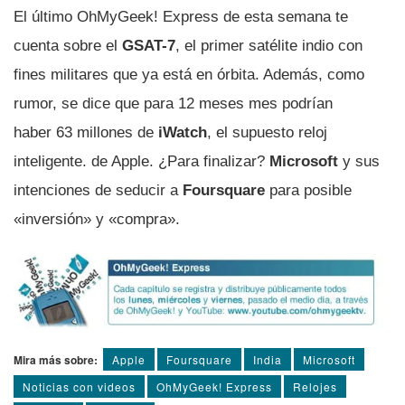
El último OhMyGeek! Express de esta semana te
cuenta sobre el
GSAT-7
, el primer satélite indio con
fines militares que ya está en órbita. Además, como
rumor, se dice que para 12 meses mes podrí­an
haber 63 millones de
iWatch
, el supuesto reloj
inteligente. de Apple. ¿Para finalizar?
Microsoft
y sus
intenciones de seducir a
Foursquare
para posible
«inversión» y «compra».
Mira más sobre:
Apple
Foursquare
India
Microsoft
Noticias con videos
OhMyGeek! Express
Relojes