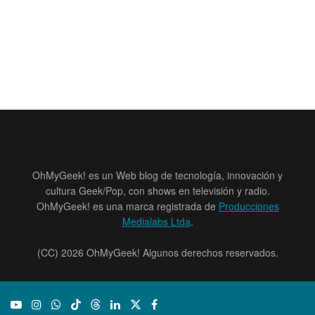
OhMyGeek! es un Web blog de tecnología, innovación y
cultura Geek/Pop, con shows en televisión y radio.
OhMyGeek! es una marca registrada de
Producciones
Medialabs Ltda
.
(CC) 2026 OhMyGeek! Algunos derechos reservados.