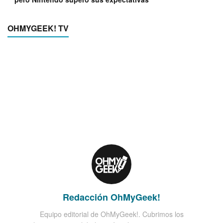
OHMYGEEK! TV
Redacción OhMyGeek!
Equipo editorial de OhMyGeek!. Cubrimos los