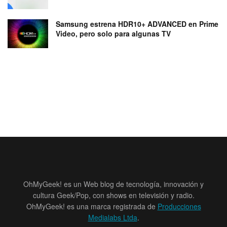
Samsung estrena HDR10+ ADVANCED en Prime
Video, pero solo para algunas TV
OhMyGeek! es un Web blog de tecnología, innovación y
cultura Geek/Pop, con shows en televisión y radio.
OhMyGeek! es una marca registrada de
Producciones
Medialabs Ltda
.