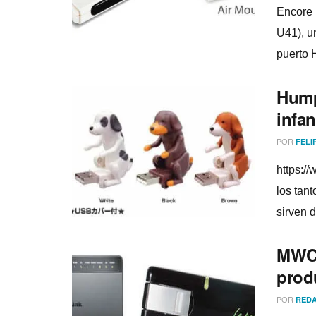
Encore 
U41), u
puerto H
Hump
infan
POR
FELI
https:/
los tan
sirven d
MWC 
prod
POR
REDA