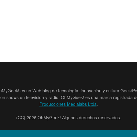
hMyGeek! es un Web blog de tecnología, innovación y cultura Geek/Po
con shows en televisión y radio. OhMyGeek! es una marca registrada d
Producciones Medialabs Ltda
.
(CC) 2026 OhMyGeek! Algunos derechos reservados.