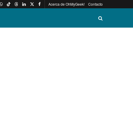
Acerca de OhMyGeek!
Contacto