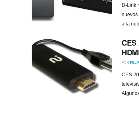
D-Link 
nuevos 
a la nub
CES 2
HDMI
POR
FELI
CES 201
televis
Algunos