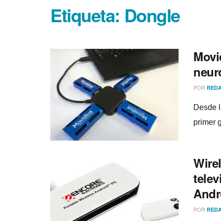
Etiqueta:
Dongle
Movi
neur
POR
REDA
Desde la
primer g
Wirel
tele
Andr
POR
REDA