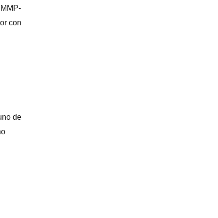
ENMMP-
tor con
uno de
no