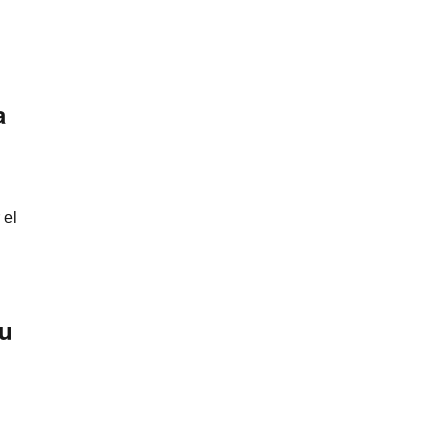
a
 el
tu