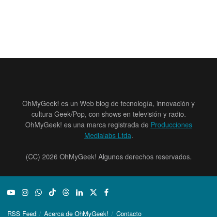
OhMyGeek! es un Web blog de tecnología, innovación y
cultura Geek/Pop, con shows en televisión y radio.
OhMyGeek! es una marca registrada de
Producciones
Medialabs Ltda
.
(CC) 2026 OhMyGeek! Algunos derechos reservados.
RSS Feed
Acerca de OhMyGeek!
Contacto