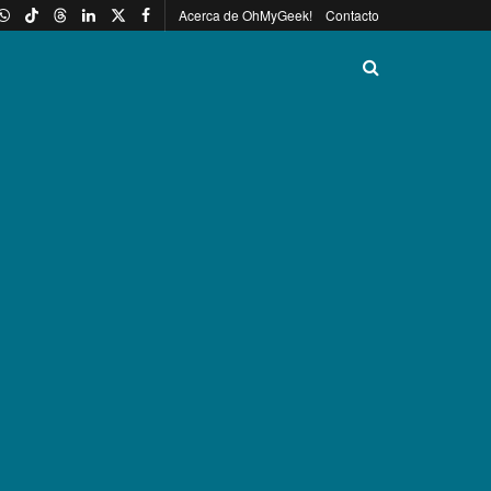
Acerca de OhMyGeek!
Contacto