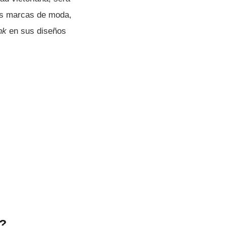
les marcas de moda,
nk
en sus diseños
a?