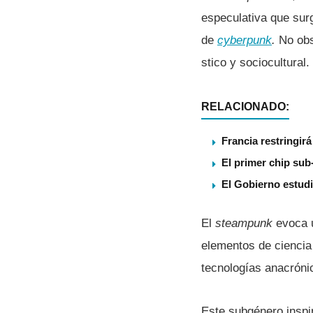
especulativa que sur
de
cyberpunk
.
No obs
stico y sociocultural.
RELACIONADO:
Francia restringir
El primer chip su
El Gobierno estudi
El
steampunk
evoca u
elementos de ciencia 
tecnologí­as anacróni
Este subgénero inspir