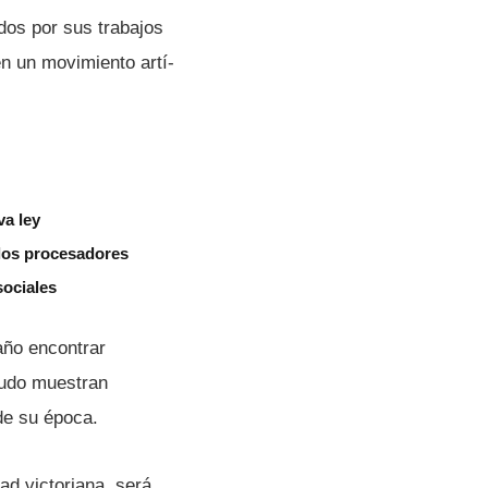
dos por sus trabajos
n un movimiento artí­
va ley
 los procesadores
sociales
año encontrar
do muestran
de su época.
ad victoriana, será