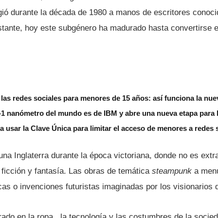
gió durante la década de 1980 a manos de escritores conoci
tante, hoy este subgénero ha madurado hasta convertirse e
á las redes sociales para menores de 15 años: así funciona la nue
b-1 nanómetro del mundo es de IBM y abre una nueva etapa para
a usar la Clave Única para limitar el acceso de menores a redes 
na Inglaterra durante la época victoriana, donde no es extr
ficción y fantasí­a. Las obras de temática
steampunk
a menu
cas o invenciones futuristas imaginadas por los visionarios 
ado en la ropa , la tecnologí­a y las costumbres de la socied