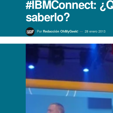
#IBMConnect: ¿Q
saberlo?
Por
Redacción OhMyGeek!
28 enero 2013