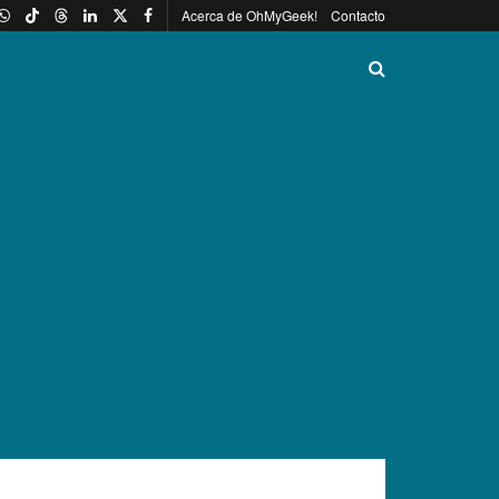
Acerca de OhMyGeek!
Contacto