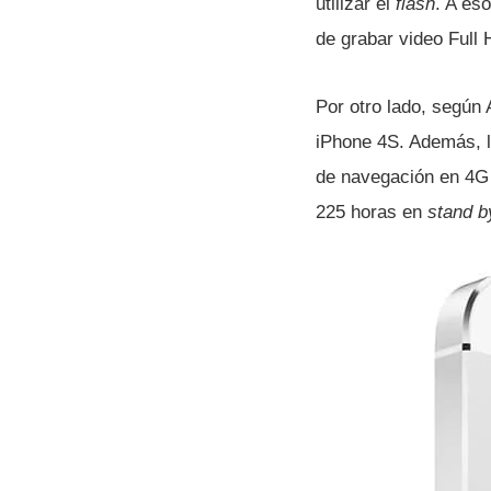
utilizar el
flash
. A es
de grabar video Full 
Por otro lado, según 
iPhone 4S. Además, la
de navegación en 4G 
225 horas en
stand b