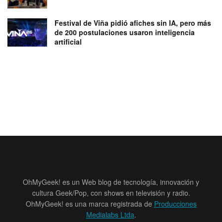
Festival de Viña pidió afiches sin IA, pero más
de 200 postulaciones usaron inteligencia
artificial
OhMyGeek! es un Web blog de tecnología, innovación y
cultura Geek/Pop, con shows en televisión y radio.
OhMyGeek! es una marca registrada de
Producciones
Medialabs Ltda
.