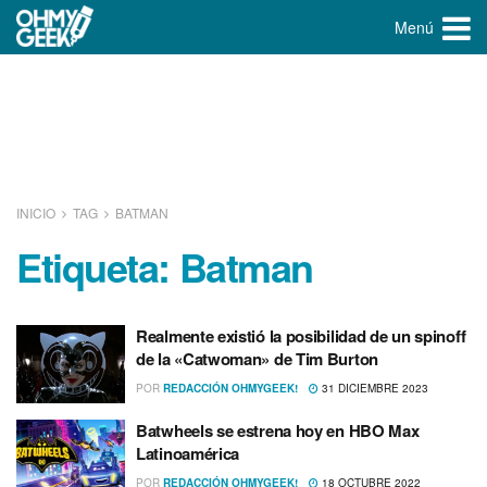
Menú
INICIO
TAG
BATMAN
Etiqueta:
Batman
Realmente existió la posibilidad de un spinoff
de la «Catwoman» de Tim Burton
POR
REDACCIÓN OHMYGEEK!
31 DICIEMBRE 2023
Batwheels se estrena hoy en HBO Max
Latinoamérica
POR
REDACCIÓN OHMYGEEK!
18 OCTUBRE 2022