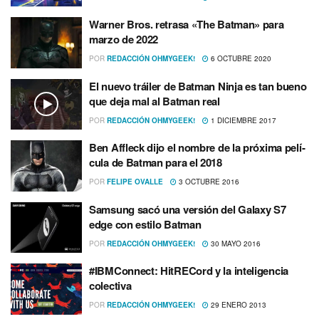
Warner Bros. retrasa «The Batman» para
marzo de 2022
POR
REDACCIÓN OHMYGEEK!
6 OCTUBRE 2020
El nuevo tráiler de Batman Ninja es tan bueno
que deja mal al Batman real
POR
REDACCIÓN OHMYGEEK!
1 DICIEMBRE 2017
Ben Affleck dijo el nombre de la próxima pelí­
cula de Batman para el 2018
POR
FELIPE OVALLE
3 OCTUBRE 2016
Samsung sacó una versión del Galaxy S7
edge con estilo Batman
POR
REDACCIÓN OHMYGEEK!
30 MAYO 2016
#IBMConnect: HitRECord y la inteligencia
colectiva
POR
REDACCIÓN OHMYGEEK!
29 ENERO 2013