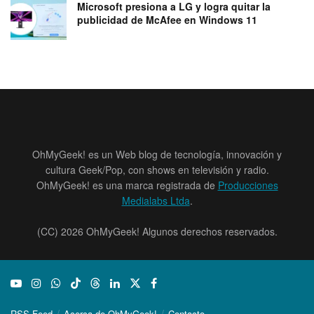
Microsoft presiona a LG y logra quitar la
publicidad de McAfee en Windows 11
OhMyGeek! es un Web blog de tecnología, innovación y
cultura Geek/Pop, con shows en televisión y radio.
OhMyGeek! es una marca registrada de
Producciones
Medialabs Ltda
.
(CC) 2026 OhMyGeek! Algunos derechos reservados.
RSS Feed
Acerca de OhMyGeek!
Contacto