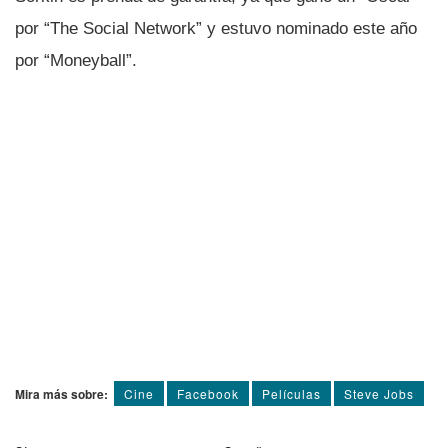
por “The Social Network” y estuvo nominado este año
por “Moneyball”.
Mira más sobre:
Cine
Facebook
Pelí­culas
Steve Jobs