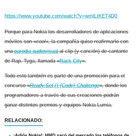
https://www.youtube.com/watch?v=wmlLIKET4D0
Porque para Nokia los desarrolladores de aplicaciones
móviles son «
cool
«, la compañí­a quiso reafirmarlo con
una
parodia audiovisual
al clip (y canción) de cantante
de Rap, Tyga, llamada «
Rack City
«.
Todo esto también es parte de una promoción para el
concurso «
Ready.Set () {Code} Challenge
«, donde los
programadores a través de sus creaciones podrán
ganar distintos premios y equipos Nokia Lumia.
RELACIONADO:
¡Adiós Nokia!: HMD sacó del mercado los teléfonos de