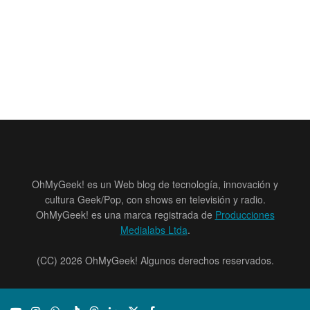
OhMyGeek! es un Web blog de tecnología, innovación y
cultura Geek/Pop, con shows en televisión y radio.
OhMyGeek! es una marca registrada de
Producciones
Medialabs Ltda
.
(CC) 2026 OhMyGeek! Algunos derechos reservados.