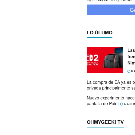
LO ÚLTIMO
Las
fre
Nin
exp
6 
La compra de EA ya es o
privada principalmente s
Nuevo experimento hace 
pantalla de Paint
4 AGO
OHMYGEEK! TV