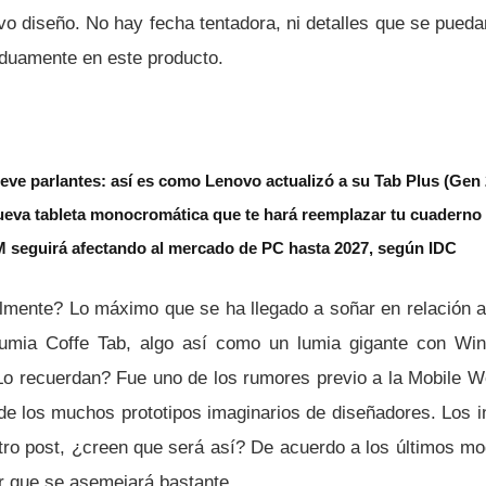
o diseño. No hay fecha tentadora, ni detalles que se pueda
rduamente en este producto.
eve parlantes: así es como Lenovo actualizó a su Tab Plus (Gen 
eva tableta monocromática que te hará reemplazar tu cuaderno o
 seguirá afectando al mercado de PC hasta 2027, según IDC
mente? Lo máximo que se ha llegado a soñar en relación a 
Lumia Coffe Tab, algo así­ como un lumia gigante con W
Lo recuerdan? Fue uno de los rumores previo a la Mobile W
o de los muchos prototipos imaginarios de diseñadores. Los 
tro post, ¿creen que será así­? De acuerdo a los últimos m
r que se asemejará bastante.