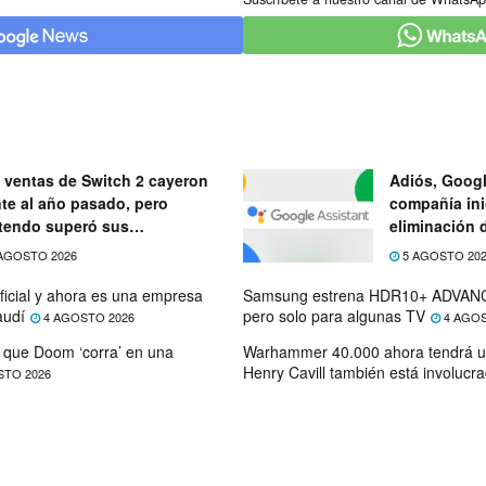
 ventas de Switch 2 cayeron
Adiós, Googl
nte al año pasado, pero
compañía ini
tendo superó sus
eliminación 
ectativas
próximo mes
AGOSTO 2026
5 AGOSTO 20
ficial y ahora es una empresa
Samsung estrena HDR10+ ADVANC
audí
pero solo para algunas TV
4 AGOSTO 2026
4 AGOS
que Doom ‘corra’ en una
Warhammer 40.000 ahora tendrá u
Henry Cavill también está involucr
STO 2026