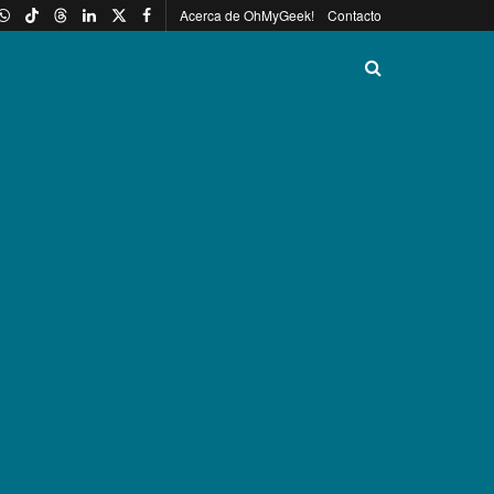
Acerca de OhMyGeek!
Contacto