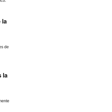
ico.
 la
es de
 la
mente