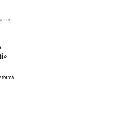
sar en
o
ti»
y forma