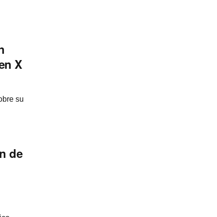
n
 en X
obre su
ón de