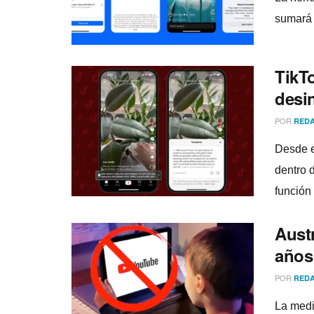
sumará 
TikTo
desi
POR
REDA
Desde e
dentro 
función
Aust
años
POR
REDA
La medi