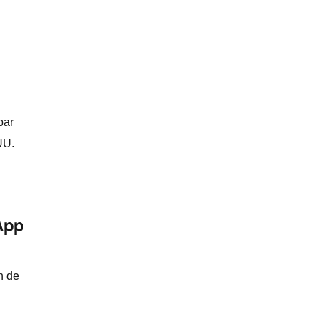
par
UU.
App
n de