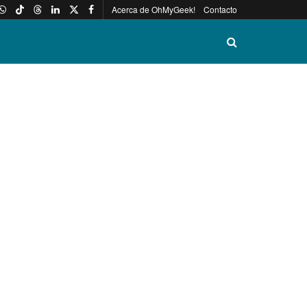
Acerca de OhMyGeek!
Contacto