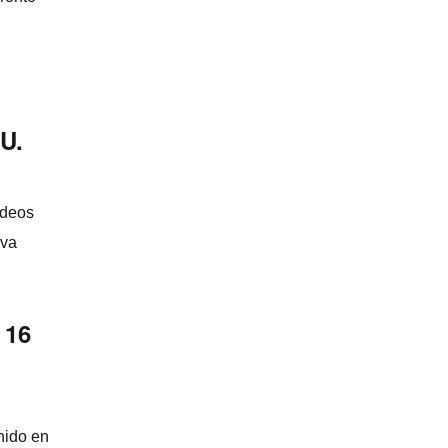
UU.
ideos
eva
 16
nido en