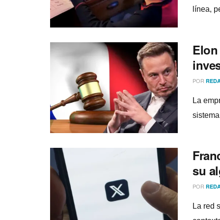
línea, 
Elon
inve
POR
REDA
La empr
sistema
Fran
su a
POR
REDA
La red 