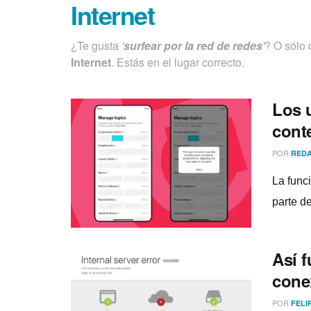
Internet
¿Te gusta
'
surfear por la red de redes
'
? O sólo 
Internet
. Estás en el lugar correcto.
Los 
cont
POR
REDA
La func
parte de
Así f
cone
POR
FELI