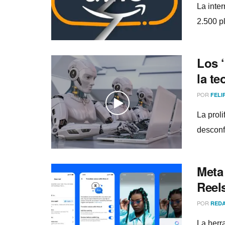
La inte
2.500 pl
Los ‘
la te
POR
FELI
La proli
desconfi
Meta
Reel
POR
REDA
La herr