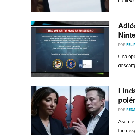
context
Adió
Nint
POR
FELI
Una ope
descarg
Lind
polé
POR
REDA
Asumien
fue des