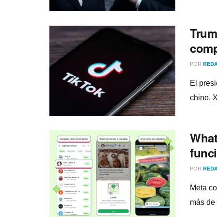
Trum
comp
POR
REDA
El pres
chino, 
What
func
POR
REDA
Meta co
más de 