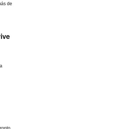
más de
vive
la
pronto