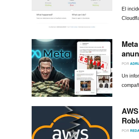
El incid
Cloudfla
Meta
anun
POR
ADRI
Un info
compañí
AWS 
Robl
POR
REDA