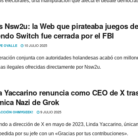
os electorales, una manipulación que afecta el debate democrát
s Nsw2u: la Web que pirateaba juegos de
endo Switch fue cerrada por el FBI
10 JULIO 2025
PE OVALLE
ración conjunta con autoridades holandesas acabó con millon
as ilegales ofrecidas directamente por Nsw2u.
a Yaccarino renuncia como CEO de X tras
mica Nazi de Grok
9 JULIO 2025
CCIÓN OHMYGEEK!
do a dirección de X en mayo de 2023, Linda Yaccarino, única
pedida por su jefe con un «Gracias por tus contribuciones».