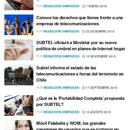
POR
REDACCIÓN OHMYGEEK!
7 ENERO 2016
Conoce los derechos que tienes frente a una
empresa de telecomunicaciones
POR
REDACCIÓN OHMYGEEK!
23 DICIEMBRE 2015
SUBTEL oficiará a Movistar por su nueva
polí­tica de umbral en planes de Internet hogar
POR
REDACCIÓN OHMYGEEK!
10 NOVIEMBRE 2015
Subtel informa el estado de las
telecomunicaciones a horas del terremoto en
Chile
POR
REDACCIÓN OHMYGEEK!
17 SEPTIEMBRE 2015
¿Qué es la ‘Portabilidad Completa’ propuesta
por SUBTEL?
POR
REDACCIÓN OHMYGEEK!
10 AGOSTO 2015
Móvil Falabella y WOM, los grandes
ganadores de usuarios que se portaron en