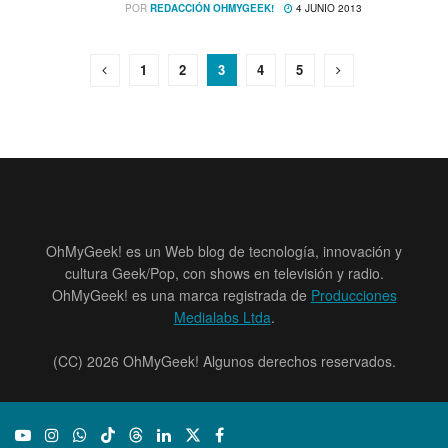
POR
REDACCIÓN OHMYGEEK!
4 JUNIO 2013
1
2
3
4
5
OhMyGeek! es un Web blog de tecnología, innovación y
cultura Geek/Pop, con shows en televisión y radio.
OhMyGeek! es una marca registrada de
Producciones
Medialabs Ltda
.
(CC) 2026 OhMyGeek! Algunos derechos reservados.