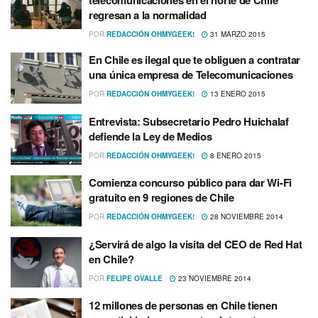
telecomunicaciones en el norte de Chile
regresan a la normalidad
POR
REDACCIÓN OHMYGEEK!
31 MARZO 2015
En Chile es ilegal que te obliguen a contratar
una única empresa de Telecomunicaciones
POR
REDACCIÓN OHMYGEEK!
13 ENERO 2015
Entrevista: Subsecretario Pedro Huichalaf
defiende la Ley de Medios
POR
REDACCIÓN OHMYGEEK!
8 ENERO 2015
Comienza concurso público para dar Wi-Fi
gratuito en 9 regiones de Chile
POR
REDACCIÓN OHMYGEEK!
28 NOVIEMBRE 2014
¿Servirá de algo la visita del CEO de Red Hat
en Chile?
POR
FELIPE OVALLE
23 NOVIEMBRE 2014
12 millones de personas en Chile tienen