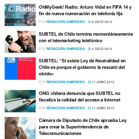
OhMyGeek! Radio: Arturo Vidal en FIFA 14 y
fin de nueva numeración en telefoní­a fija
POR
REDACCIÓN OHMYGEEK!
8 JULIO 2013
SUBTEL de Chile termina momentáneamente
con el telemarketing telefónico
POR
REDACCIÓN OHMYGEEK!
4 JULIO 2013
SUBTEL: “Si existe Ley de Neutralidad en
Chile es porque el gobierno la rescató del
olvido»
POR
REDACCIÓN OHMYGEEK!
11 JUNIO 2013
ONG chilena denuncia que SUBTEL no
fiscaliza la calidad del acceso a Internet
POR
REDACCIÓN OHMYGEEK!
11 JUNIO 2013
Cámara de Diputado de Chile aprueba Ley
para crear la Superintendencia de
Telecomunicaciones