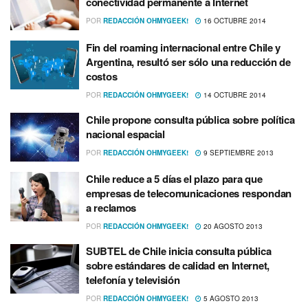
conectividad permanente a Internet
POR
REDACCIÓN OHMYGEEK!
16 OCTUBRE 2014
Fin del roaming internacional entre Chile y
Argentina, resultó ser sólo una reducción de
costos
POR
REDACCIÓN OHMYGEEK!
14 OCTUBRE 2014
Chile propone consulta pública sobre polí­tica
nacional espacial
POR
REDACCIÓN OHMYGEEK!
9 SEPTIEMBRE 2013
Chile reduce a 5 dí­as el plazo para que
empresas de telecomunicaciones respondan
a reclamos
POR
REDACCIÓN OHMYGEEK!
20 AGOSTO 2013
SUBTEL de Chile inicia consulta pública
sobre estándares de calidad en Internet,
telefoní­a y televisión
POR
REDACCIÓN OHMYGEEK!
5 AGOSTO 2013