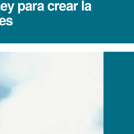
y para crear la
es