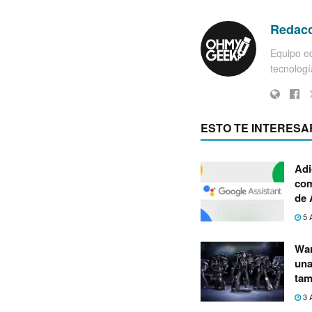
Redac
Equipo ed
tecnología
ESTO TE INTERESA
Adi
com
de 
5 
War
una
tam
3 