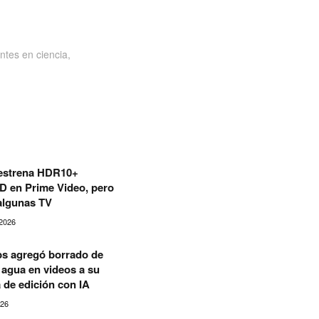
ntes en ciencia,
estrena HDR10+
en Prime Video, pero
algunas TV
2026
s agregó borrado de
agua en videos a su
 de edición con IA
026