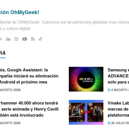
ción OhMyGeek!
itorial de OhMyGeek!. Cubrimos los lanzamientos globales más releva
 y cultura digital.
RÁ
ós, Google Assistant: la
Samsung 
pañía iniciará su eliminación
ADVANCED 
Android el próximo mes
solo para 
AGOSTO 2026
4 AGOSTO 
hammer 40.000 ahora tendrá
Vmake Lab
 serie animada y Henry Cavill
marcas de 
bién está involucrado
plataforma
AGOSTO 2026
30 JULIO 2