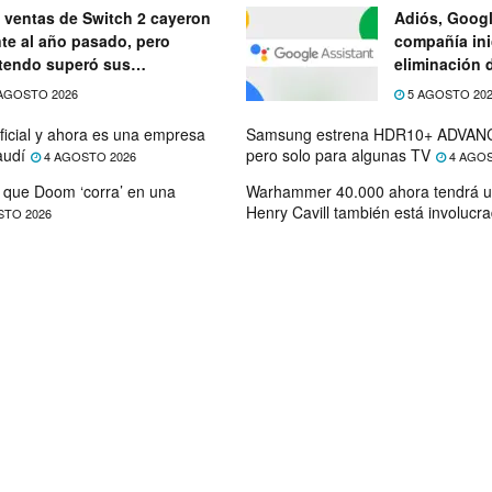
 ventas de Switch 2 cayeron
Adiós, Googl
nte al año pasado, pero
compañía ini
tendo superó sus
eliminación 
ectativas
próximo mes
AGOSTO 2026
5 AGOSTO 20
ficial y ahora es una empresa
Samsung estrena HDR10+ ADVANC
audí
pero solo para algunas TV
4 AGOSTO 2026
4 AGOS
que Doom ‘corra’ en una
Warhammer 40.000 ahora tendrá u
Henry Cavill también está involucr
STO 2026