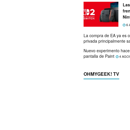
Las
fre
Nin
exp
6 
La compra de EA ya es o
privada principalmente s
Nuevo experimento hace 
pantalla de Paint
4 AGO
OHMYGEEK! TV