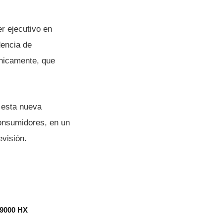
r ejecutivo en
dencia de
cnicamente, que
r esta nueva
consumidores, en un
evisión.
 9000 HX