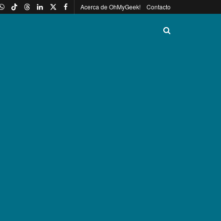
Acerca de OhMyGeek!
Contacto