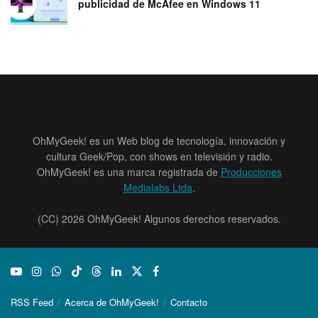
publicidad de McAfee en Windows 11
OhMyGeek! es un Web blog de tecnología, innovación y
cultura Geek/Pop, con shows en televisión y radio.
OhMyGeek! es una marca registrada de
Producciones
Medialabs Ltda
.
(CC) 2026 OhMyGeek! Algunos derechos reservados.
RSS Feed
Acerca de OhMyGeek!
Contacto