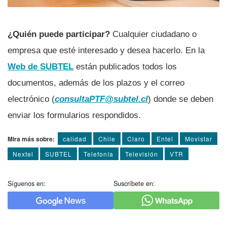
¿Quién puede participar?
Cualquier ciudadano o
empresa que esté interesado y desea hacerlo. En la
Web de SUBTEL
están publicados todos los
documentos, además de los plazos y el correo
electrónico (
consultaPTF@subtel.cl
) donde se deben
enviar los formularios respondidos.
Mira más sobre:
calidad
Chile
Claro
Entel
Movistar
Nextel
SUBTEL
Telefoní­a
Televisión
VTR
Síguenos en:
Suscríbete en: