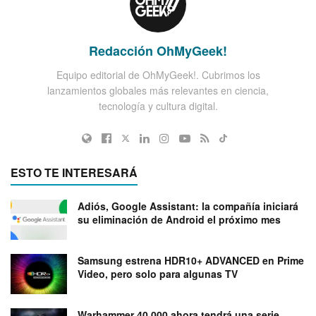
Redacción OhMyGeek!
Equipo editorial de OhMyGeek!. Cubrimos los
lanzamientos globales más relevantes en ciencia,
tecnología y cultura digital.
ESTO TE INTERESARÁ
Adiós, Google Assistant: la compañía iniciará
su eliminación de Android el próximo mes
Samsung estrena HDR10+ ADVANCED en Prime
Video, pero solo para algunas TV
Warhammer 40.000 ahora tendrá una serie