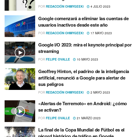
POR
REDACCIÓN OHMYGEEK!
4 JULIO 2023
Google comenzará a eliminar las cuentas de
usuarios inactivos desde este año
POR
REDACCIÓN OHMYGEEK!
17 MAYO 2023
Google I/O 2023: mira el keynote principal por
streaming
POR
FELIPE OVALLE
10 MAYO 2023
Geoffrey Hinton, el padrino de la inteligencia
artificial, renunció a Google para alertar de
sus peligros
POR
REDACCIÓN OHMYGEEK!
2 MAYO 2023
«Alertas de Terremoto» en Android: ¿cómo
se activan?
POR
FELIPE OVALLE
21 MARZO 2023
La final de la Copa Mundial de Fútbol es el
récord histórico de tráfico en Google