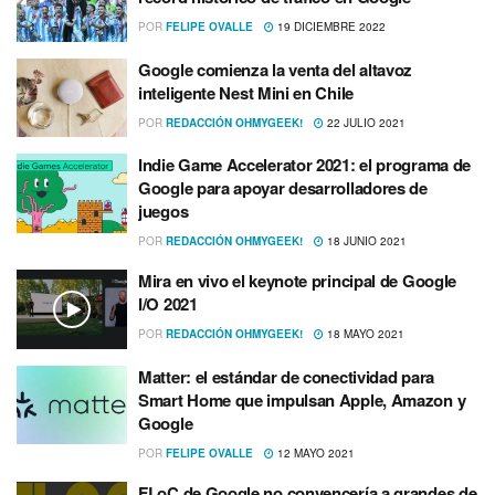
POR
FELIPE OVALLE
19 DICIEMBRE 2022
Google comienza la venta del altavoz
inteligente Nest Mini en Chile
POR
REDACCIÓN OHMYGEEK!
22 JULIO 2021
Indie Game Accelerator 2021: el programa de
Google para apoyar desarrolladores de
juegos
POR
REDACCIÓN OHMYGEEK!
18 JUNIO 2021
Mira en vivo el keynote principal de Google
I/O 2021
POR
REDACCIÓN OHMYGEEK!
18 MAYO 2021
Matter: el estándar de conectividad para
Smart Home que impulsan Apple, Amazon y
Google
POR
FELIPE OVALLE
12 MAYO 2021
FLoC de Google no convencería a grandes de