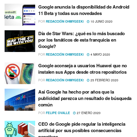
Google anuncia la disponibilidad de Android
11 Beta y todas sus novedades
POR
REDACCIÓN OHMYGEEK!
10 JUNIO 2020
Dí­a de Star Wars: ¿qué es lo más buscado
por los fanáticos de esta franquicia en
Google?
POR
REDACCIÓN OHMYGEEK!
4 MAYO 2020
Google aconseja a usuarios Huawei que no
instalen sus Apps desde otros repositorios
POR
REDACCIÓN OHMYGEEK!
25 FEBRERO 2020
Así­ Google ha hecho por años que la
publicidad parezca un resultado de búsqueda
común
POR
FELIPE OVALLE
27 ENERO 2020
CEO de Google pide regular la inteligencia
artificial por sus posibles consecuencias
negativas