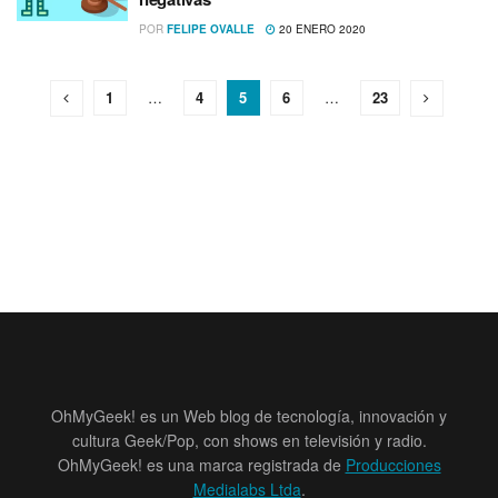
POR
FELIPE OVALLE
20 ENERO 2020
1
…
4
5
6
…
23
OhMyGeek! es un Web blog de tecnología, innovación y
cultura Geek/Pop, con shows en televisión y radio.
OhMyGeek! es una marca registrada de
Producciones
Medialabs Ltda
.