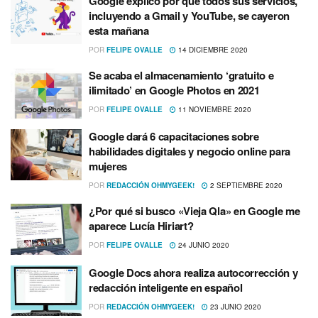
Google explicó por qué todos sus servicios,
incluyendo a Gmail y YouTube, se cayeron
esta mañana
POR
FELIPE OVALLE
14 DICIEMBRE 2020
Se acaba el almacenamiento ‘gratuito e
ilimitado’ en Google Photos en 2021
POR
FELIPE OVALLE
11 NOVIEMBRE 2020
Google dará 6 capacitaciones sobre
habilidades digitales y negocio online para
mujeres
POR
REDACCIÓN OHMYGEEK!
2 SEPTIEMBRE 2020
¿Por qué si busco «Vieja Qla» en Google me
aparece Lucí­a Hiriart?
POR
FELIPE OVALLE
24 JUNIO 2020
Google Docs ahora realiza autocorrección y
redacción inteligente en español
POR
REDACCIÓN OHMYGEEK!
23 JUNIO 2020