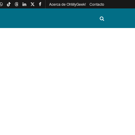
Acerca de OhMyGeek!
Contacto