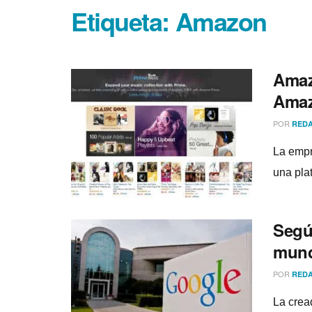
Etiqueta:
Amazon
Amaz
Amaz
POR
REDA
La empr
una pla
Segú
mun
POR
REDA
La crea