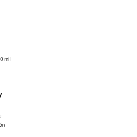
0 mil
y
e
ión