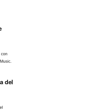
e
á con
 Music.
a del
el