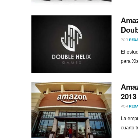
Amaz
Doub
POR
REDA
El estu
para Xb
Amaz
2013
POR
REDA
La empr
cuarto 