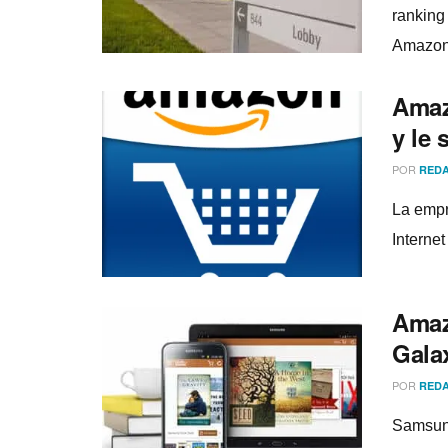
ranking
Amazon
Amaz
y le 
POR
REDA
La empr
Interne
Amaz
Gala
POR
REDA
Samsung