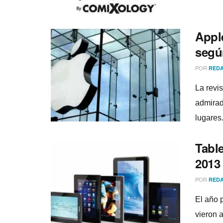
Appl
segú
POR
REDA
La revi
admirad
lugares
Tabl
2013
POR
REDA
El año 
vieron a