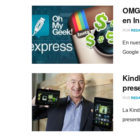
OMG!
en I
POR
REDA
En nues
Google 
Kindl
pres
POR
REDA
La Kind
present