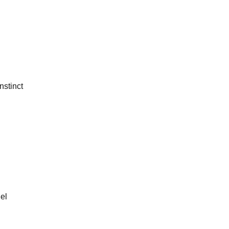
nstinct
el