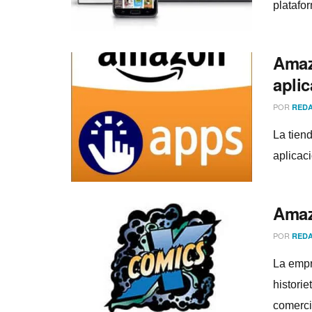
platafo
Amaz
apli
POR
REDA
La tien
aplicac
Amaz
POR
REDA
La empr
histori
comerci