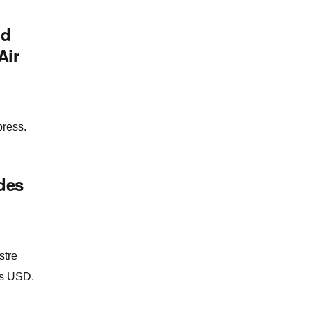
id
Air
ress.
des
stre
es USD.