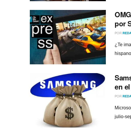
OMG!
por S
POR
REDA
¿Te ima
hispano
Sams
en el
POR
REDA
Microso
julio-s