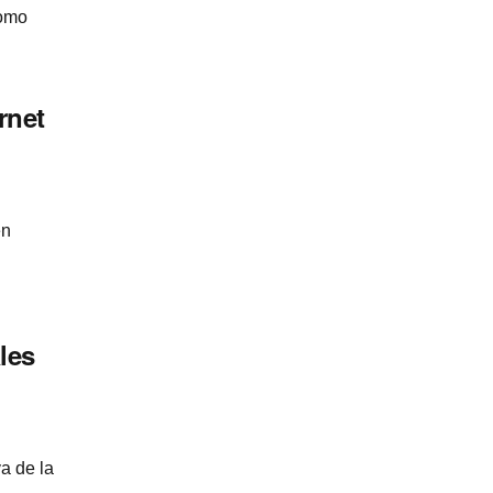
como
rnet
en
les
a de la