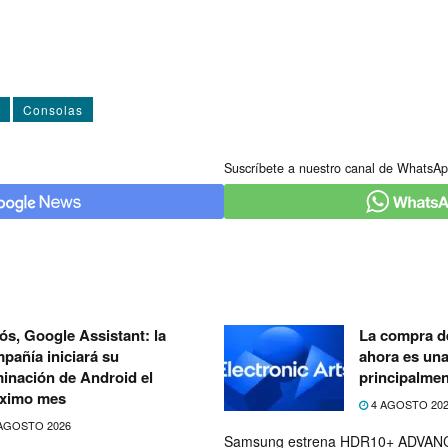
Consolas
Suscríbete a nuestro canal de WhatsAp
ós, Google Assistant: la
La compra de
pañía iniciará su
ahora es un
minación de Android el
principalmen
ximo mes
4 AGOSTO 20
AGOSTO 2026
Samsung estrena HDR10+ ADVANC