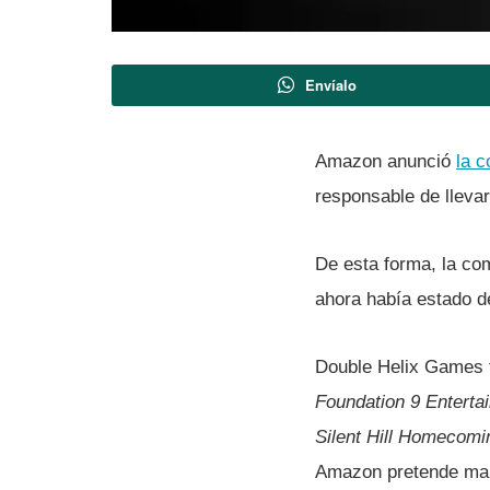
Envíalo
Amazon anunció
la c
responsable de llevar 
De esta forma, la co
ahora habí­a estado d
Double Helix Games f
Foundation 9 Enterta
Silent Hill Homecomi
Amazon pretende man