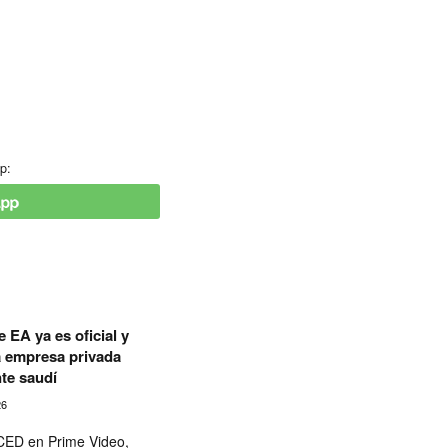
p:
 EA ya es oficial y
a empresa privada
te saudí
26
ED en Prime Video,