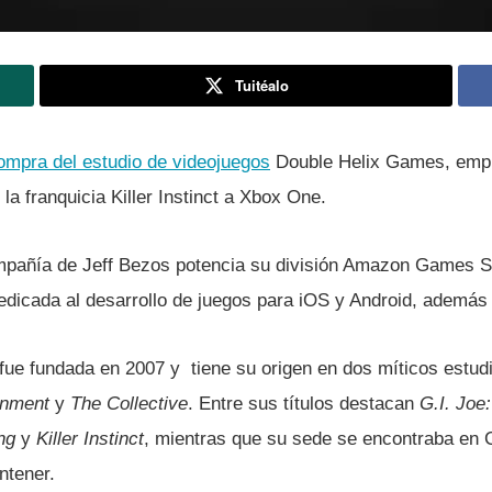
Tuitéalo
ompra del estudio de videojuegos
Double Helix Games, empr
la franquicia Killer Instinct a Xbox One.
mpañí­a de Jeff Bezos potencia su división Amazon Games S
edicada al desarrollo de juegos para iOS y Android, además 
ue fundada en 2007 y tiene su origen en dos mí­ticos estud
inment
y
The Collective
. Entre sus tí­tulos destacan
G.I. Joe
ng
y
Killer Instinct
, mientras que su sede se encontraba en C
tener.