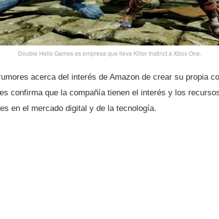
Double Helix Games es empresa que lleva Killer Instinct a Xbox One.
rumores acerca del interés de Amazon de crear su propia con
s confirma que la compañí­a tienen el interés y los recurso
s en el mercado digital y de la tecnologí­a.