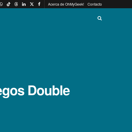
Acerca de OhMyGeek!
Contacto
uegos Double