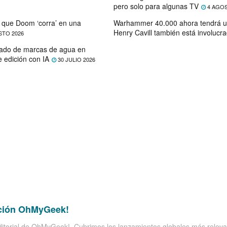
pero solo para algunas TV
4 AGOS
que Doom ‘corra’ en una
Warhammer 40.000 ahora tendrá u
Henry Cavill también está involucr
STO 2026
ado de marcas de agua en
e edición con IA
30 JULIO 2026
ción OhMyGeek!
itorial de OhMyGeek!. Cubrimos los lanzamientos globales más releva