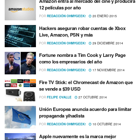
Amazon entra al mercado del cine y producirá
12 pelí­culas por año
POR
REDACCIÓN OHMYGEEK!
20 ENERO 2015
Hackers aseguran robar cuentas de Xbox
Live, Amazon, PSN y más
POR
REDACCIÓN OHMYGEEK!
29 DICIEMBRE 2014
Fortune nombra a Tim Cook y Larry Page
como los empresarios del año
POR
REDACCIÓN OHMYGEEK!
17 NOVIEMBRE 2014
Fire TV Stick: el Chromecast de Amazon que
se vende a $39 USD
POR
FELIPE OVALLE
27 OCTUBRE 2014
Unión Europea anuncia acuerdo para limitar
propaganda yihadista
POR
REDACCIÓN OHMYGEEK!
10 OCTUBRE 2014
Apple nuevamente es la marca mejor