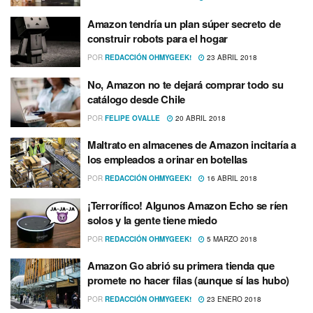
Amazon tendrí­a un plan súper secreto de
construir robots para el hogar
POR
REDACCIÓN OHMYGEEK!
23 ABRIL 2018
No, Amazon no te dejará comprar todo su
catálogo desde Chile
POR
FELIPE OVALLE
20 ABRIL 2018
Maltrato en almacenes de Amazon incitarí­a a
los empleados a orinar en botellas
POR
REDACCIÓN OHMYGEEK!
16 ABRIL 2018
¡Terrorí­fico! Algunos Amazon Echo se rí­en
solos y la gente tiene miedo
POR
REDACCIÓN OHMYGEEK!
5 MARZO 2018
Amazon Go abrió su primera tienda que
promete no hacer filas (aunque sí­ las hubo)
POR
REDACCIÓN OHMYGEEK!
23 ENERO 2018