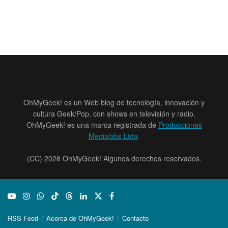
OhMyGeek! es un Web blog de tecnología, innovación y
cultura Geek/Pop, con shows en televisión y radio.
OhMyGeek! es una marca registrada de
Producciones
Medialabs Ltda
.
(CC) 2026 OhMyGeek! Algunos derechos reservados.
RSS Feed
Acerca de OhMyGeek!
Contacto