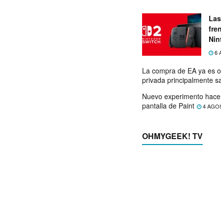
Las
fre
Nin
exp
6 
La compra de EA ya es o
privada principalmente s
Nuevo experimento hace 
pantalla de Paint
4 AGO
OHMYGEEK! TV