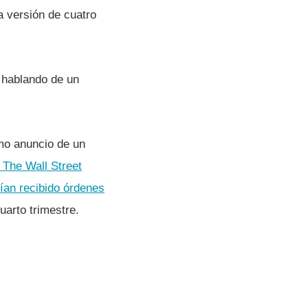
a versión de cuatro
 hablando de un
mo anuncio de un
 The Wall Street
­an recibido órdenes
uarto trimestre.