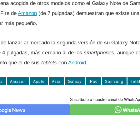
buena acogida de otros modelos como el Galaxy Note de Sam
 Fire de
Amazon
(de 7 pulgadas) demuestran que existe un
et
más pequeño.
e lanzar al mercado la segunda versión de su Galaxy Note
 4 pulgadas, más cercano al de los
smartphones
, aunque c
nto que el de sus
tablets
con
Android
.
ia
Amazon
Apple
Asia
Galaxy
iPad
Samsung
Telé
Suscríbete a nuestro canal de WhatsAp