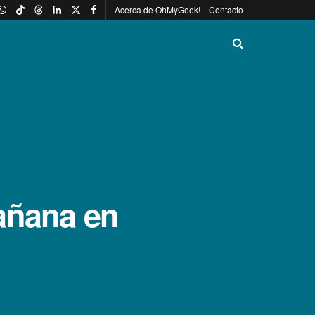
Acerca de OhMyGeek!
Contacto
añana en