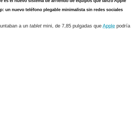
é es el nuevo sistema de arriendo de equipos que lanzó Apple
ip: un nuevo teléfono plegable minimalista sin redes sociales
puntaban a un
tablet
mini, de 7,85 pulgadas que
Apple
podrí­a