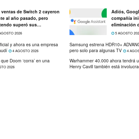
 ventas de Switch 2 cayeron
Adiós, Googl
nte al año pasado, pero
compañía ini
tendo superó sus
eliminación 
ectativas
próximo mes
AGOSTO 2026
5 AGOSTO 20
ficial y ahora es una empresa
Samsung estrena HDR10+ ADVANC
audí
pero solo para algunas TV
4 AGOSTO 2026
4 AGOS
que Doom ‘corra’ en una
Warhammer 40.000 ahora tendrá u
Henry Cavill también está involucr
STO 2026