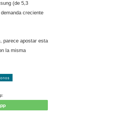
sung (de 5,3
a demanda creciente
, parece apostar esta
on la misma
fonos
p: