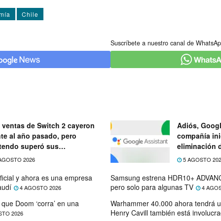
mí­a
Chile
Suscríbete a nuestro canal de WhatsAp
 ventas de Switch 2 cayeron
Adiós, Googl
nte al año pasado, pero
compañía ini
tendo superó sus
eliminación 
ectativas
próximo mes
AGOSTO 2026
5 AGOSTO 20
ficial y ahora es una empresa
Samsung estrena HDR10+ ADVANC
audí
pero solo para algunas TV
4 AGOSTO 2026
4 AGOS
que Doom ‘corra’ en una
Warhammer 40.000 ahora tendrá u
Henry Cavill también está involucr
STO 2026