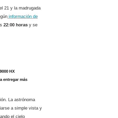
el 21 y la madrugada
egún
información de
as
22:00 horas
y se
 9000 HX
aza entregar más
ción. La astrónoma
arse a simple vista y
uando el cielo