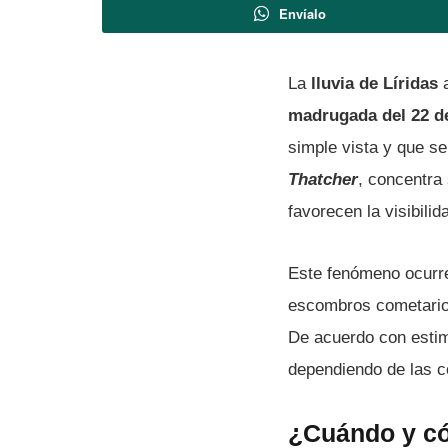
Envíalo
La
lluvia de Líridas
a
madrugada del 22 de
simple vista y que se
Thatcher
, concentra
favorecen la visibilid
Este fenómeno ocurre
escombros cometarios
De acuerdo con esti
dependiendo de las co
¿Cuándo y có