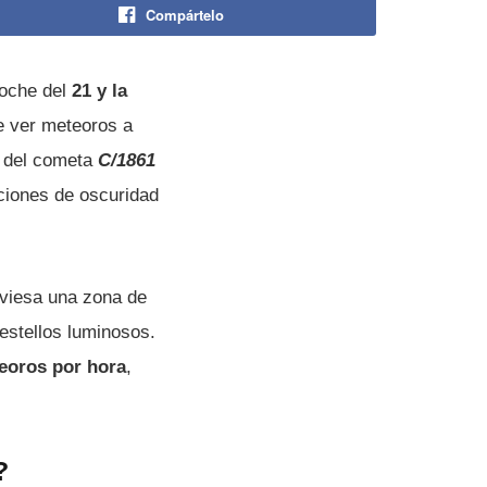
Compártelo
noche del
21 y la
e ver meteoros a
s del cometa
C/1861
ciones de oscuridad
aviesa una zona de
estellos luminosos.
eoros por hora
,
?