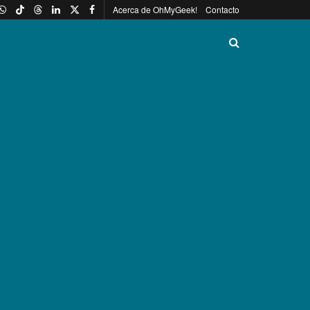
Acerca de OhMyGeek!
Contacto