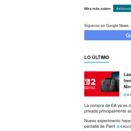
Mira más sobre:
Astrono
Síguenos en Google News:
LO ÚLTIMO
Las
fre
Nin
exp
6 
La compra de EA ya es o
privada principalmente s
Nuevo experimento hace 
pantalla de Paint
4 AGO