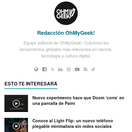
Redacción OhMyGeek!
Equipo editorial de OhMyGeek!. Cubrimos los
lanzamientos globales más relevantes en ciencia,
tecnología y cultura digital.
ESTO TE INTERESARÁ
Nuevo experimento hace que Doom ‘corra’ en
una pantalla de Paint
Conoce al Light Flip: un nuevo teléfono
plegable minimalista sin redes sociales