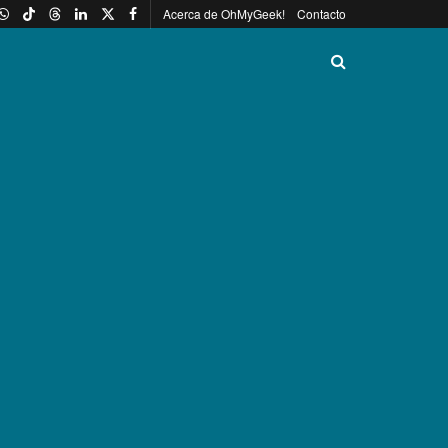
Acerca de OhMyGeek!
Contacto