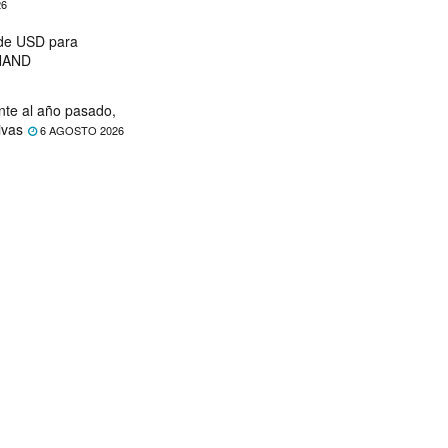
26
 de USD para
 NAND
nte al año pasado,
ivas
6 AGOSTO 2026