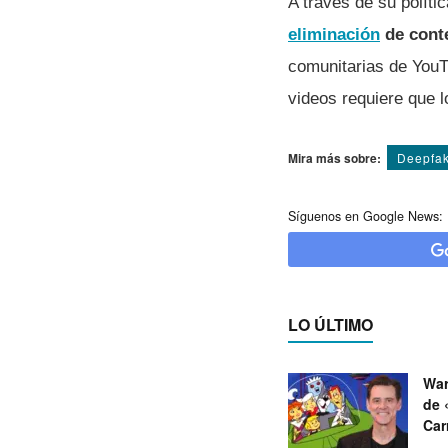
A través de su políti
eliminación
de cont
comunitarias de YouT
videos requiere que 
Mira más sobre:
Deepfa
Síguenos en Google News:
LO ÚLTIMO
War
de 
Car