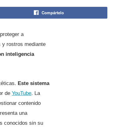
Compártelo
proteger a
s y rostros mediante
n inteligencia
.
éticas.
Este sistema
or de
YouTube
. La
estionar contenido
epresenta una
es conocidos sin su