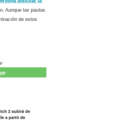
ersona solicitar la
to. Aunque las pautas
minación de estos
p:
tch 2 subirá de
le a partir de