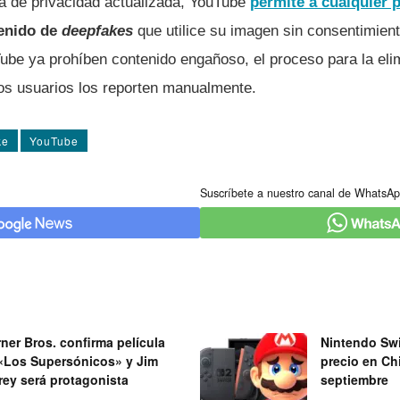
ca de privacidad actualizada, YouTube
permite a cualquier p
enido de
deepfakes
que utilice su imagen sin consentimien
ube ya prohíben contenido engañoso, el proceso para la eli
los usuarios los reporten manualmente.
ke
YouTube
Suscríbete a nuestro canal de WhatsAp
ner Bros. confirma película
Nintendo Swi
«Los Supersónicos» y Jim
precio en Chi
rey será protagonista
septiembre