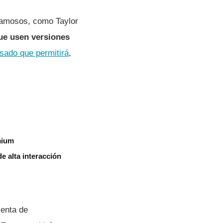
 famosos, como Taylor
ue usen versiones
sado que permitirá
,
mium
 alta interacción
ienta de