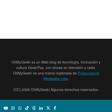
OhMyGeek! es un Web blog de tecnología, innovación y
cultura Geek/Pop, con shows en televisión y radio.
OhMyGeek! es una marca registrada de
Producciones
Medialabs Ltda
.
(CC) 2026 OhMyGeek! Algunos derechos reservados.