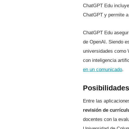
ChatGPT Edu incluye 
ChatGPT y permite a 
ChatGPT Edu asegura 
de OpenAI. Siendo es
universidades como W
con inteligencia arti
en un comunicado
.
Posibilidade
Entre las aplicacio
revisión de currícu
docentes con la eval
Universidad de Columb