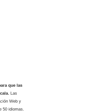
para que las
cala.
Las
ación Web y
e 50 idiomas.