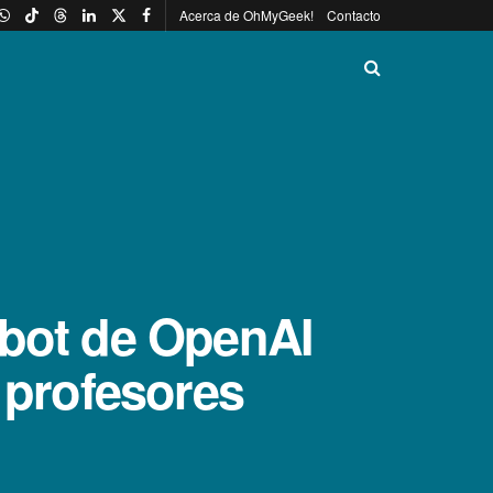
Acerca de OhMyGeek!
Contacto
tbot de OpenAI
 profesores