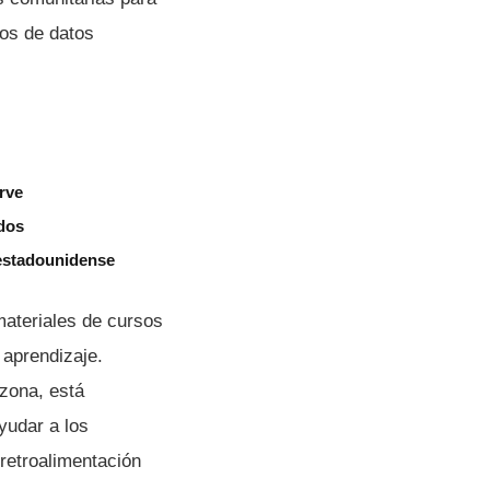
tos de datos
rve
idos
 estadounidense
materiales de cursos
 aprendizaje.
izona, está
yudar a los
retroalimentación