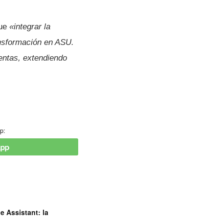
que
«integrar la
ansformación en ASU.
entas, extendiendo
p:
e Assistant: la