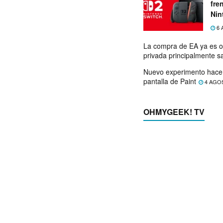
fre
Nin
exp
6 
La compra de EA ya es o
privada principalmente s
Nuevo experimento hace 
pantalla de Paint
4 AGO
OHMYGEEK! TV