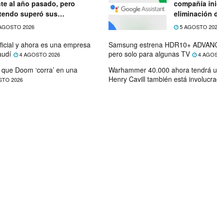
nte al año pasado, pero
compañía ini
tendo superó sus
eliminación 
ectativas
próximo mes
AGOSTO 2026
5 AGOSTO 20
ficial y ahora es una empresa
Samsung estrena HDR10+ ADVANC
audí
pero solo para algunas TV
4 AGOSTO 2026
4 AGOS
que Doom ‘corra’ en una
Warhammer 40.000 ahora tendrá u
Henry Cavill también está involucr
STO 2026