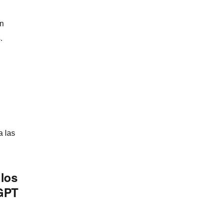
en
.
a las
 los
tGPT