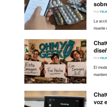
sobr
POR
FELI
La acci
muerte 
Chat
dise
POR
FELI
El mode
mantien
Chat
voz 