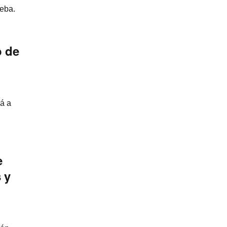
eba.
o de
á a
e
 y