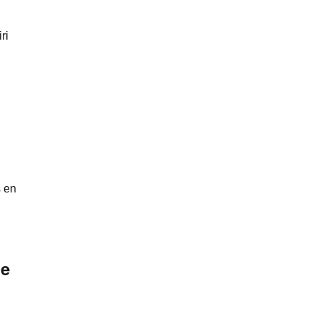
ri
s en
ue