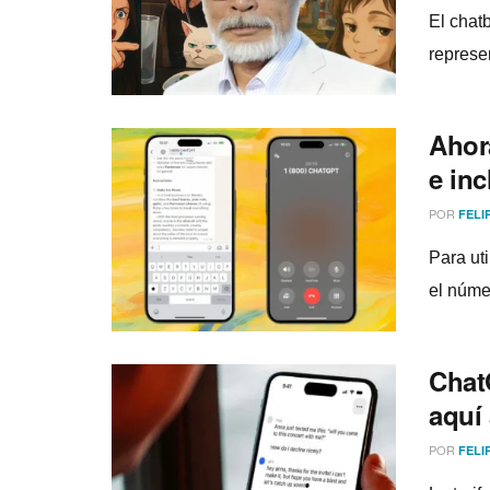
El chatb
represe
Ahor
e inc
POR
FELI
Para ut
el núme
Chat
aquí
POR
FELI