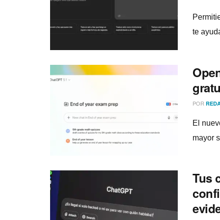
Permiti
te ayud
Open
gratu
POR
REDA
El nuevo
mayor s
Tus 
conf
evide