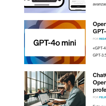
avanzad
Open
GPT-
POR
REDA
«GPT-4o
GPT-3.5
Chat
Open
prof
POR
FELI