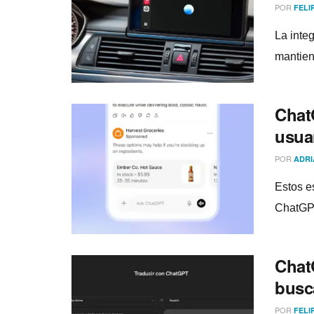
POR
FELI
La inte
mantien
Chat
usuar
POR
ADRI
Estos e
ChatGPT
Chat
busc
POR
FELI