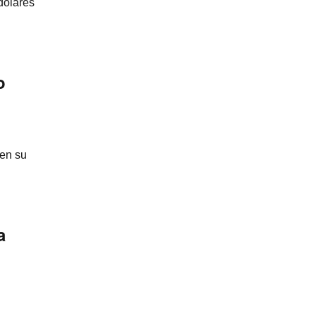
dólares
o
en su
a