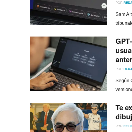
POR
REDA
Sam Alt
tribuna
GPT-
usua
anter
POR
REDA
Según O
version
Te ex
dibu
POR
FELI