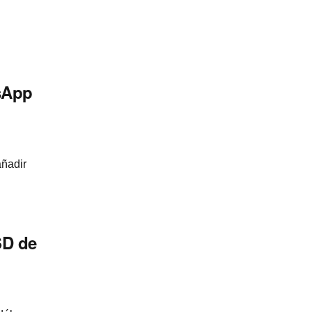
sApp
añadir
SD de