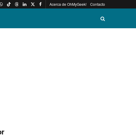
Acerca de OhMyGeek!
Contacto
or