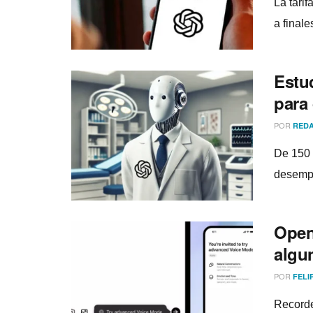
La tari
a final
Estu
para
POR
REDA
De 150 
desempe
Open
algu
POR
FELI
Recorde