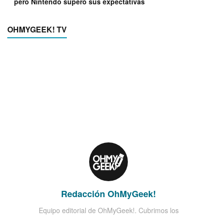
pero Nintendo superó sus expectativas
OHMYGEEK! TV
Redacción OhMyGeek!
Equipo editorial de OhMyGeek!. Cubrimos los