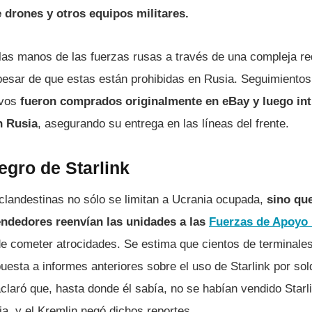
e drones y otros equipos militares.
 las manos de las fuerzas rusas a través de una compleja r
pesar de que estas están prohibidas en Rusia. Seguimientos
ivos
fueron comprados originalmente en eBay y luego in
n Rusia
, asegurando su entrega en las líneas del frente.
egro de Starlink
clandestinas no sólo se limitan a Ucrania ocupada,
sino que
ndedores reenvían las unidades a las
Fuerzas de Apoyo
de cometer atrocidades. Se estima que cientos de terminale
uesta a informes anteriores sobre el uso de Starlink por so
laró que, hasta donde él sabía, no se habían vendido Starli
a, y el Kremlin negó dichos reportes.