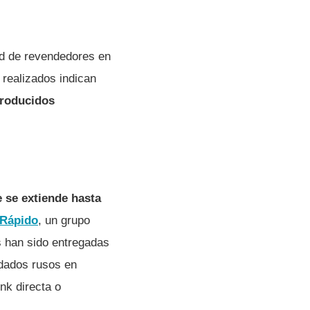
ed de revendedores en
 realizados indican
troducidos
 se extiende hasta
 Rápido
, un grupo
s han sido entregadas
ldados rusos en
nk directa o