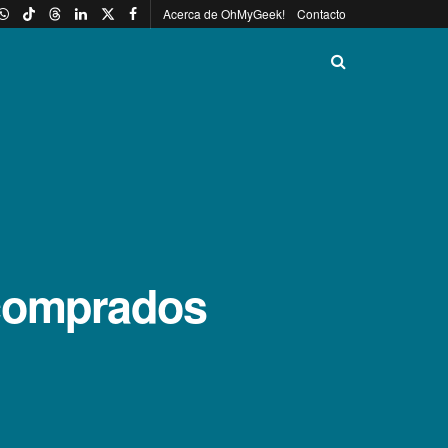
Acerca de OhMyGeek!
Contacto
 comprados