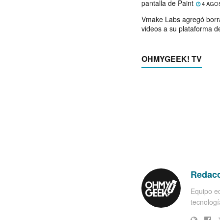
pantalla de Paint
4 AGO
Vmake Labs agregó borr
videos a su plataforma d
OHMYGEEK! TV
Redac
Equipo ed
tecnología