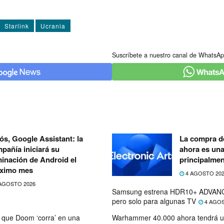
Starlink
Ucrania
Suscríbete a nuestro canal de WhatsAp
ós, Google Assistant: la
La compra de
pañía iniciará su
ahora es un
minación de Android el
principalmen
ximo mes
4 AGOSTO 20
AGOSTO 2026
Samsung estrena HDR10+ ADVANC
pero solo para algunas TV
4 AGOS
que Doom ‘corra’ en una
Warhammer 40.000 ahora tendrá u