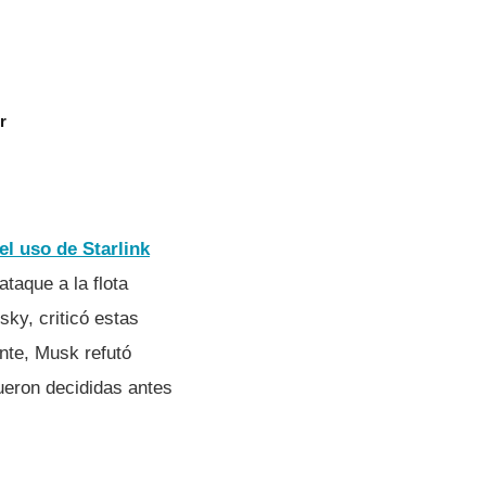
r
el uso de Starlink
taque a la flota
ky, criticó estas
nte, Musk refutó
ueron decididas antes