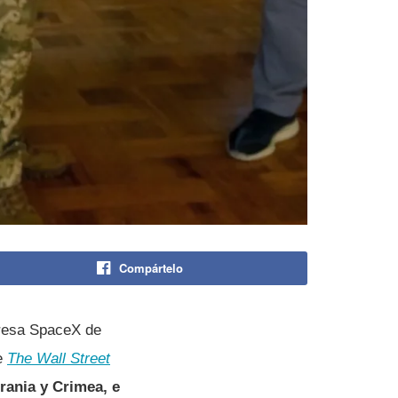
Compártelo
mpresa SpaceX de
de
The Wall Street
rania y Crimea, e