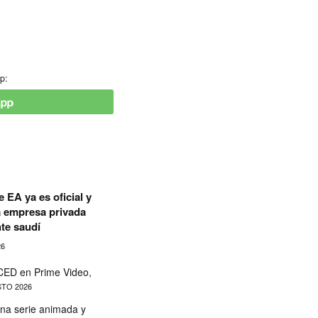
p:
 EA ya es oficial y
a empresa privada
te saudí
26
ED en Prime Video,
TO 2026
na serie animada y