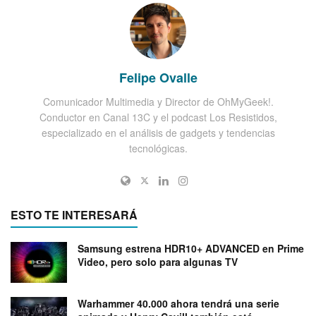
Felipe Ovalle
Comunicador Multimedia y Director de OhMyGeek!.
Conductor en Canal 13C y el podcast Los Resistidos,
especializado en el análisis de gadgets y tendencias
tecnológicas.
ESTO TE INTERESARÁ
Samsung estrena HDR10+ ADVANCED en Prime
Video, pero solo para algunas TV
Warhammer 40.000 ahora tendrá una serie