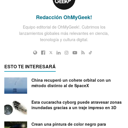
Redacción OhMyGeek!
Equipo editorial de OhMyGeek!. Cubrimos los
lanzamientos globales más relevantes en ciencia,
tecnología y cultura digital.
ESTO TE INTERESARÁ
China recuperó un cohete orbital con un
método distinto al de SpaceX
Esta cucaracha cyborg puede atravesar zonas
inundadas gracias a un traje impreso en 3D
Crean una pintura de color negro para