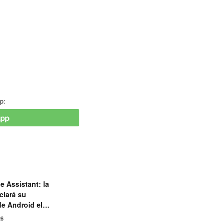
p:
e Assistant: la
ciará su
de Android el
26