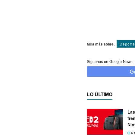
Mira más sobre:
Deporte
Síguenos en Google News:
LO ÚLTIMO
Las
fre
Nin
exp
6 