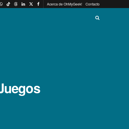
Acerca de OhMyGeek!
Contacto
 Juegos