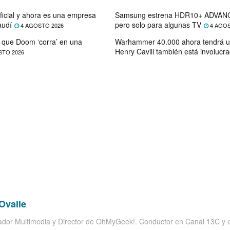
ficial y ahora es una empresa
Samsung estrena HDR10+ ADVANC
audí
pero solo para algunas TV
4 AGOSTO 2026
4 AGOS
que Doom ‘corra’ en una
Warhammer 40.000 ahora tendrá u
Henry Cavill también está involucr
STO 2026
Ovalle
dor Multimedia y Director de OhMyGeek!. Conductor en Canal 13C y el