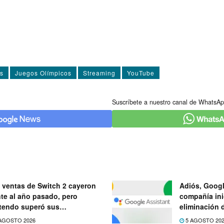
s
Juegos Olímpicos
Streaming
YouTube
Suscríbete a nuestro canal de WhatsAp
 ventas de Switch 2 cayeron
Adiós, Googl
nte al año pasado, pero
compañía ini
tendo superó sus
eliminación 
ectativas
próximo mes
AGOSTO 2026
5 AGOSTO 20