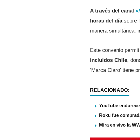
A través del canal
«
horas del día
sobre l
manera simultánea, 
Este convenio permiti
incluidos Chile
, don
‘Marca Claro’ tiene p
RELACIONADO:
YouTube endurece s
Roku fue comprada
Mira en vivo la WW