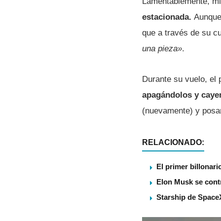
Lamentablemente, mi
estacionada.
Aunque 
que a través de su c
una pieza»
.
Durante su vuelo, el 
apagándolos y caye
(nuevamente) y posar
RELACIONADO:
El primer billonar
Elon Musk se contr
Starship de SpaceX