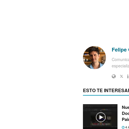
Felipe 
Comunica
especiali
ESTO TE INTERESA
Nue
Doo
Pai
4 