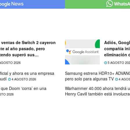
 ventas de Switch 2 cayeron
Adiós, Googl
nte al año pasado, pero
compañía ini
tendo superó sus
eliminación 
ectativas
próximo mes
AGOSTO 2026
5 AGOSTO 20
ficial y ahora es una empresa
Samsung estrena HDR10+ ADVANC
audí
pero solo para algunas TV
4 AGOSTO 2026
4 AGOS
que Doom ‘corra’ en una
Warhammer 40.000 ahora tendrá u
Henry Cavill también está involucr
STO 2026