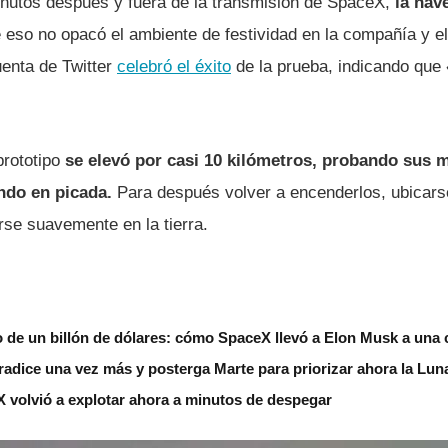
nutos después y fuera de la transmisión de SpaceX,
la nav
eso no opacó el ambiente de festividad en la compañí­a y e
uenta de Twitter
celebró el éxito
de la prueba, indicando que
prototipo
se elevó por casi 10 kilómetros, probando sus 
ndo en picada.
Para después volver a encenderlos, ubicarse
se suavemente en la tierra.
io de un billón de dólares: cómo SpaceX llevó a Elon Musk a una c
adice una vez más y posterga Marte para priorizar ahora la Lun
 volvió a explotar ahora a minutos de despegar