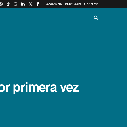
Acerca de OhMyGeek!
Contacto
or primera vez