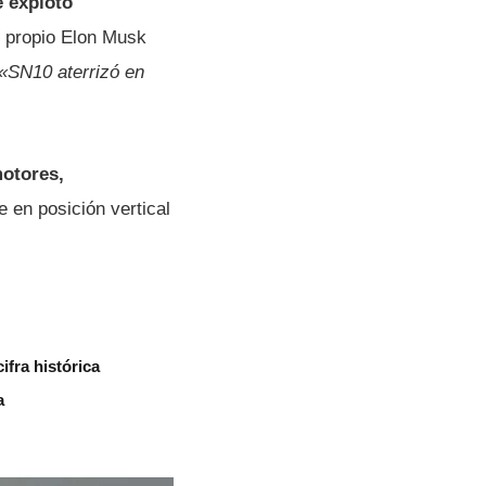
e explotó
l propio Elon Musk
«SN10 aterrizó en
motores,
 en posición vertical
ifra histórica
a