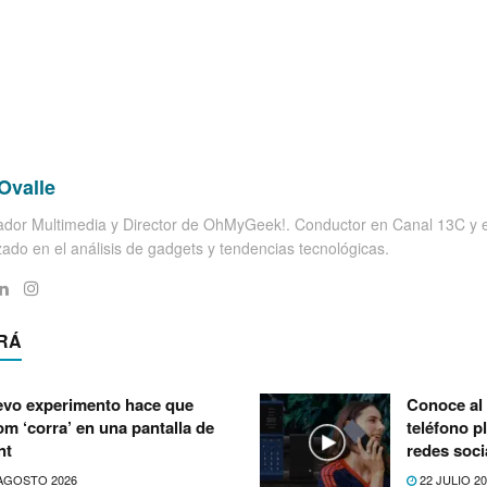
Ovalle
dor Multimedia y Director de OhMyGeek!. Conductor en Canal 13C y el
zado en el análisis de gadgets y tendencias tecnológicas.
RÁ
vo experimento hace que
Conoce al 
m ‘corra’ en una pantalla de
teléfono p
nt
redes soci
AGOSTO 2026
22 JULIO 2