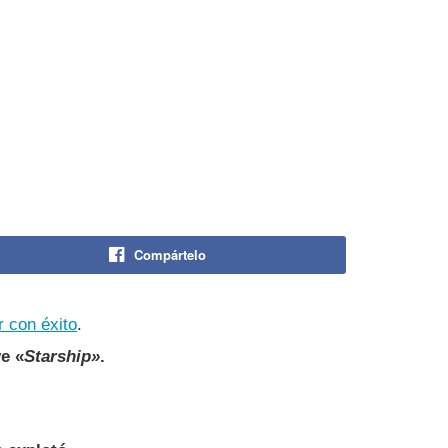
Compártelo
r con éxito
.
e «
Starship»
.