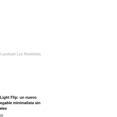
 podcast Los Resistidos,
Light Flip: un nuevo
legable minimalista sin
ales
026