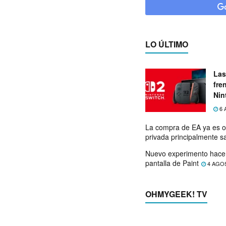
LO ÚLTIMO
Las
fre
Nin
exp
6 
La compra de EA ya es o
privada principalmente s
Nuevo experimento hace 
pantalla de Paint
4 AGO
OHMYGEEK! TV