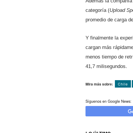
Además la compañí­a 
categorí­a (
Upload Sp
promedio de carga d
Y finalmente la exper
cargan más rápidamen
menos tiempo de retra
41,7 milisegundos.
Mira más sobre:
Chile
Síguenos en Google News: